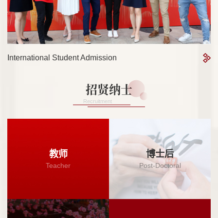
International Student Admission
招贤纳士
Recruitment
教师
博士后
Teacher
Post-Doctoral