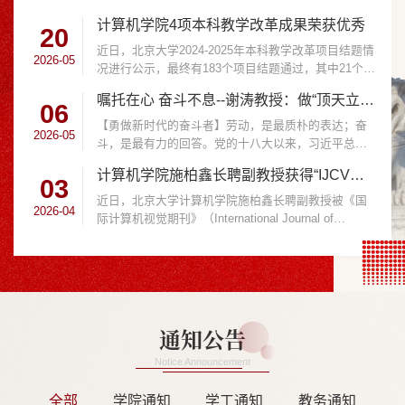
座...
计算机学院4项本科教学改革成果荣获优秀
20
近日，北京大学2024-2025年本科教学改革项目结题情
2026-05
况进行公示，最终有183个项目结题通过，其中21个项
目...
嘱托在心 奋斗不息--谢涛教授：做“顶天立地”的科研
06
【勇做新时代的奋斗者】劳动，是最质朴的表达；奋
2026-05
斗，是最有力的回答。党的十八大以来，习近平总书
记多...
计算机学院施柏鑫长聘副教授获得“IJCV杰出编委奖”
03
近日，北京大学计算机学院施柏鑫长聘副教授被《国
2026-04
际计算机视觉期刊》（International Journal of
Comput...
通知公告
Notice Announcement
全部
学院通知
学工通知
教务通知