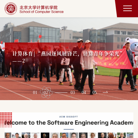
计
算
体
育
|
“
燕
园
逐
风
展
锋
芒
，
计
算
青
年
争
荣
光
”
结
总
会
动
—
—
2
0
2
6
年
北
大
春
季
运
01
02
03
04
05