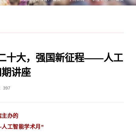
二十大，强国新征程——人工
四期讲座
：
397
院主办
的
—
人工智能学术月
”