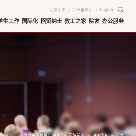
北京大学
|
会议室预订
|
English
学生工作
国际化
招贤纳士
教工之家
院友
办公服务
您现在的位置：
首页
»
学院新闻
»
讲座信息
»
正文