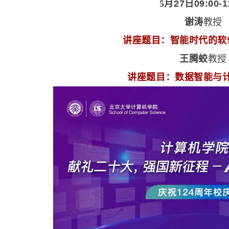
5
月
27
日
09:00-1
谢涛
教授
讲座题目：智能时代的软
王腾蛟
教授
讲座题目：数据智能与