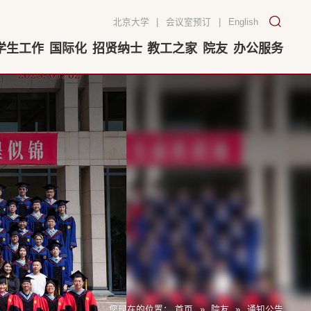
北京大学
|
会议室预订
|
English
学生工作
国际化
招贤纳士
教工之家
院友
办公服务
您现在的位置：
首页
»
院友
»
通知公告