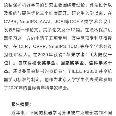
隐私保护机器学习的研究主要围绕着理论，算法设计以
及系统与硬件优化三个维度展开。研究生入学以来，在
CVPR, NeurlPS, AAAI, IJCAI
等
CCF A
类学术会议上
发表
5
篇一作论文，其余论文总计
12
篇。在隐私保护机
器学习这一方向申请了五项专利，其中两项专利获得授
权。在
ICLR
，
CVPR, NeurlPS, ICML
等多个学术会议
担任审稿人。在
2020
年获得
“苹果学者”（大陆仅一
位）
。曾获得
校长奖学金、国家奖学金、信科学术十
杰
。还以委员会秘书的身份参与了
IEEE P2830
共享机
器学习标准的制定。他作为北京大学学生代表受邀参加
了
2020
年的世界青年科学家峰会。
报告摘要：
近年来，不同的机器学习算法被广泛地部署到不同