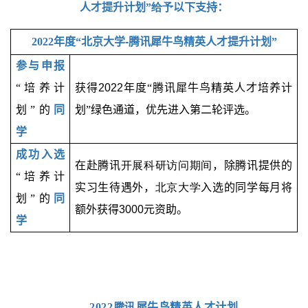
人才提升计划”
给予
以下支持：
2022
年度“北京大学
-
腾讯犀牛鸟精英人才提升计划”
参与申报
“培养计
获得
2022
年度“腾讯犀牛鸟精英人才培养计
划”的
同
划”绿色通道，优先进入第二轮评选。
学
成功入选
在赴腾讯
开展科研访问期间
，除腾讯提供的
“培养计
实习生待遇外，
北京大学
入选的同学每月将
划”的
同
额外获得
3000
元资助。
学
2022
腾讯
犀牛鸟精英人才计划