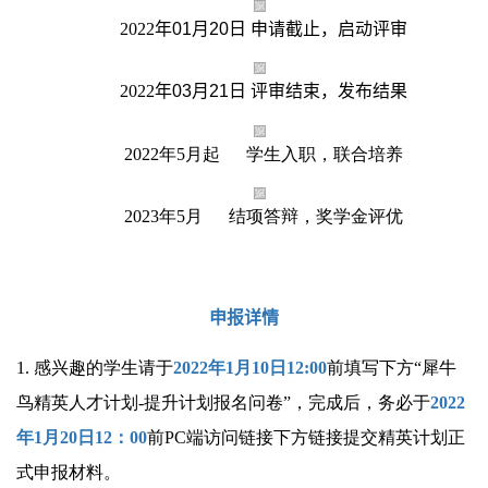
2022
年
01
月
20
日 申请截止，启动评审
2022
年
03
月
21
日 评审结束，发布结果
2022
年
5
月起
学生入职，联合培养
2023
年
5
月
结项答辩，奖学金评优
申报详情
1.
感兴趣的学生请于
2022
年
1
月
10
日
12:00
前填写下方“犀牛
鸟精英人才计划
-
提升计划报名问卷”，完成后，务必于
2022
年
1
月
20
日
12
：
00
前
PC
端访问链接下方链接提交精英计划正
式申报材料。