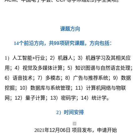
课题方向
14
个前沿方向，共
99
项研究课题，方向包括：
1）
人工智能
+
行业；
2
）机器人；
3
）机器学习及其相关应
用；
4
）视觉及多媒体计算；
5
）知识图谱与自然语言处理；
6
）语音技术；
7
）多模态；
8
）广告与推荐系统；
9
）数据
挖掘；
10
）数据库与系统管理；
11
）计算机网络与物联
网；
12
）量子计算；
13
）密码学；
14
）统计学。
2）
时间安排
2021
年
12
月
06
日 项目发布，申请开始