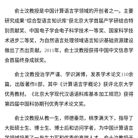
俞士汶教授是中国计算语言学领域的开创者之一。主要
研究成果
“
综合型语言知识库
”
获北京大学首届产学研结合特
别贡献奖、中国电子学会电子科学技术一等奖、国家科学技
术进步二等奖，为自然语言处理领域语言知识基础资源建设
做出了杰出贡献。
2011
年，俞士汶教授获得中国中文信息学
会首届终身成就奖。
俞士汶教授治学严谨、学识渊博，发表学术论文
110
余
篇，出版著作
8
部，其中《计算语言学概论》获评北京大学
优秀教材。《北京大学现代汉语语料库基本加工规范》获得
第四届中国科协期刊优秀学术论文奖。
俞士汶教授从教一生，师德垂范，桃李满天下，指导了
大批硕士生、博士生、博士后和访问学者，为中国计算语言
学领域培养了一批生力军和优秀的高端人才。俞士汶教授于