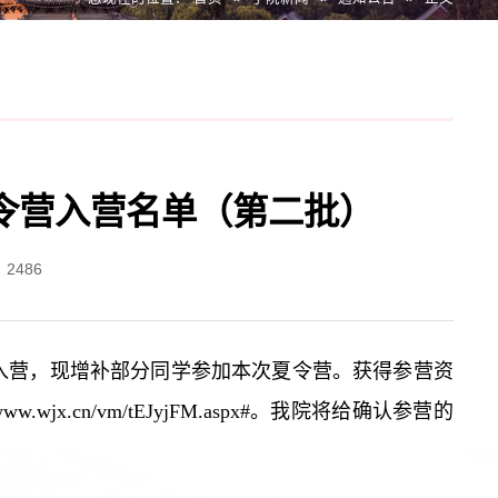
夏令营入营名单（第二批）
：
2486
弃入营，现增补部分同学参加本次夏令营。获得参营资
wjx.cn/vm/tEJyjFM.aspx#。我院将给确认参营的