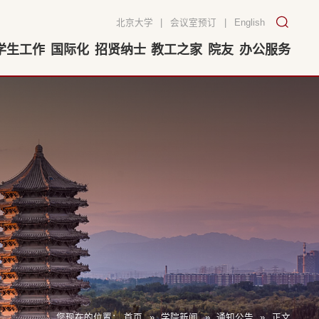
北京大学
|
会议室预订
|
English
学生工作
国际化
招贤纳士
教工之家
院友
办公服务
您现在的位置：
首页
»
学院新闻
»
通知公告
»
正文