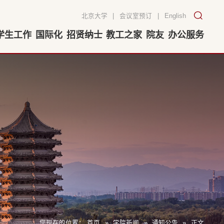
北京大学
|
会议室预订
|
English
学生工作
国际化
招贤纳士
教工之家
院友
办公服务
您现在的位置：
首页
»
学院新闻
»
通知公告
»
正文