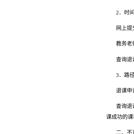
2．时
网上提交
教务老师
查询退
3．路
退课申
查询退
课成功的课
二．不