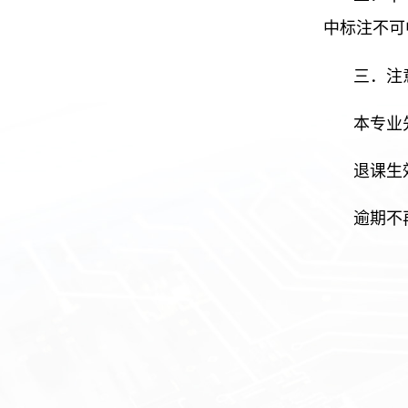
中标注不可
三．注
本专业
退课生
逾期不