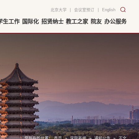
北京大学
|
会议室预订
|
English
学生工作
国际化
招贤纳士
教工之家
院友
办公服务
您现在的位置：
首页
»
学院新闻
»
通知公告
»
正文