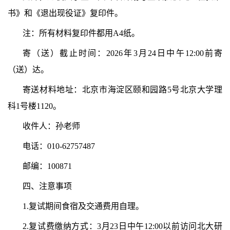
书》和《退出现役证》复印件。
注：所有材料复印件都用A4纸。
寄（送）截止时间：202
6
年3月24日
中午12
:00前寄
（送）达。
寄送材料地址：北京市海淀区颐和园路5号北京大学理
科1号楼1120。
收件人：孙老师
电话：010-62757487
邮编：100871
四、注意事项
1.复试期间食宿及交通费用自理。
2.复试费缴纳方式：3月2
3
日中午12:00以前
访问北大研