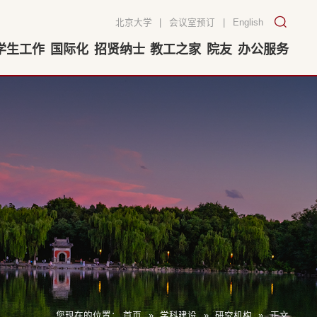
北京大学
|
会议室预订
|
English
学生工作
国际化
招贤纳士
教工之家
院友
办公服务
您现在的位置：
首页
»
学科建设
»
研究机构
»
正文