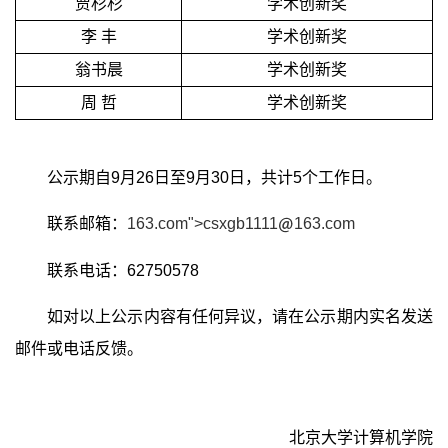
贾杉杉
学术创新奖
李
丰
学术创新奖
翁书晨
学术创新奖
周 哲
学术创新奖
公示期自
9
月
26
日至
9
月
30
日，共计
5
个工作日。
联系邮箱：
163.com">
csxgb1111
163.com
联系电话：
62750578
如对以上公示内容有任何异议，请在公示期内实名发送
邮件或电话反馈。
北京大学计算机学院