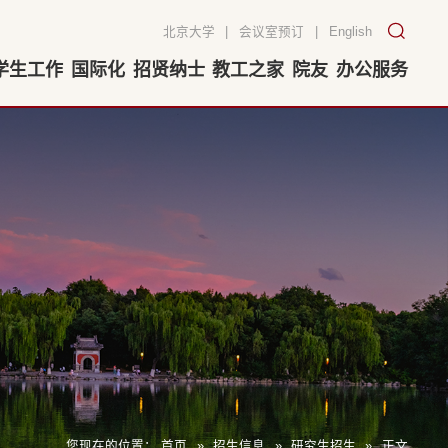
北京大学
|
会议室预订
|
English
学生工作
国际化
招贤纳士
教工之家
院友
办公服务
您现在的位置：
首页
»
招生信息
»
研究生招生
»
正文