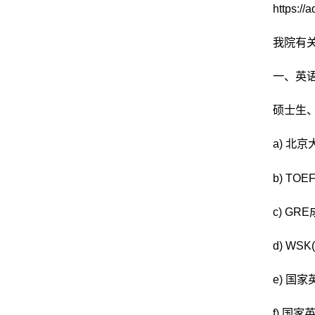
https://
我院有
一、英
硕士生
a) 北
b) T
c) G
d) WS
e) 国
f) 国