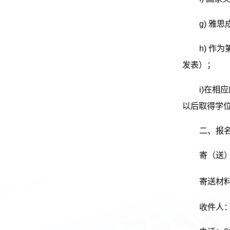
g) 雅
h) 作
发表）；
i)在相
以后取得学
二、报
寄（送）
寄送材料
收件人