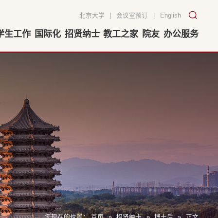
北京大学
|
会议室预订
|
English
学生工作
国际化
招贤纳士
教工之家
院友
办公服务
您现在的位置：
首页
»
招贤纳士
»
博士后
»
正文