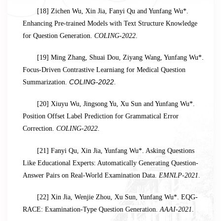
[18] Zichen Wu, Xin Jia, Fanyi Qu and Yunfang Wu*.
Enhancing Pre-trained Models with Text Structure Knowledge
for Question Generation.
COLING-2022
.
[19]
Ming Zhang
,
Shuai Dou
,
Ziyang Wang
,
Yunfang Wu
*
.
Focus-Driven Contrastive Learniang for Medical Question
Summarization.
COLING-2022
.
[20] Xiuyu Wu, Jingsong Yu, Xu Sun and Yunfang Wu*.
Position Offset Label Prediction for Grammatical Error
Correction.
COLING-2022
.
[21] Fanyi Qu, Xin Jia, Yunfang Wu*. Asking Questions
Like Educational Experts: Automatically Generating Question-
Answer Pairs on Real-World Examination Data.
EMNLP-2021
.
[22] Xin Jia, Wenjie Zhou, Xu Sun, Yunfang Wu*. EQG-
RACE: Examination-Type Question Generation.
AAAI-2021
.