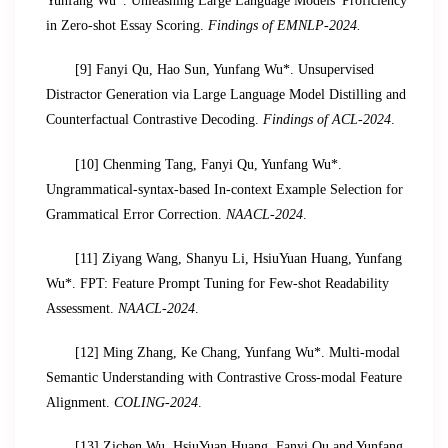
Yunfang Wu*. Unleashing Large Language Models' Proficiency
in Zero-shot Essay Scoring.
Findings of EMNLP-2024.
[9] Fanyi Qu, Hao Sun, Yunfang Wu*. Unsupervised
Distractor Generation via Large Language Model Distilling and
Counterfactual Contrastive Decoding.
Findings of ACL-2024
.
[10] Chenming Tang, Fanyi Qu, Yunfang Wu*.
Ungrammatical-syntax-based In-context Example Selection for
Grammatical Error Correction.
NAACL-2024
.
[11] Ziyang Wang, Shanyu Li, HsiuYuan Huang, Yunfang
Wu*. FPT: Feature Prompt Tuning for Few-shot Readability
Assessment.
NAACL-2024
.
[12] Ming Zhang, Ke Chang, Yunfang Wu*. Multi-modal
Semantic Understanding with Contrastive Cross-modal Feature
Alignment.
COLING-2024
.
[13] Zichen Wu, HsiuYuan Huang, Fanyi Qu and Yunfang