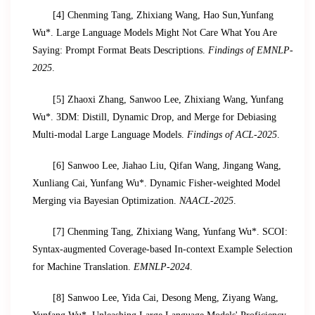
[4] Chenming Tang, Zhixiang Wang, Hao Sun,Yunfang
Wu*. Large Language Models Might Not Care What You Are
Saying: Prompt Format Beats Descriptions.
Findings of EMNLP-
2025
.
[5] Zhaoxi Zhang, Sanwoo Lee, Zhixiang Wang, Yunfang
Wu*. 3DM: Distill, Dynamic Drop, and Merge for Debiasing
Multi-modal Large Language Models.
Findings of ACL-2025
.
[6] Sanwoo Lee, Jiahao Liu, Qifan Wang, Jingang Wang,
Xunliang Cai, Yunfang Wu*. Dynamic Fisher-weighted Model
Merging via Bayesian Optimization.
NAACL-2025
.
[7] Chenming Tang, Zhixiang Wang, Yunfang Wu*. SCOI:
Syntax-augmented Coverage-based In-context Example Selection
for Machine Translation.
EMNLP-2024
.
[8] Sanwoo Lee, Yida Cai, Desong Meng, Ziyang Wang,