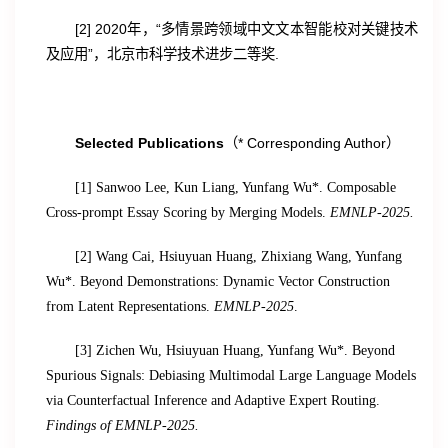
[2] 2020年，“多情景跨领域中文文本智能校对关键技术
及应用”，北京市科学技术进步二等奖.
Selected Publications
（* Corresponding Author）
[1] Sanwoo Lee, Kun Liang, Yunfang Wu*. Composable
Cross-prompt Essay Scoring by Merging Models.
EMNLP-2025.
[2] Wang Cai, Hsiuyuan Huang, Zhixiang Wang, Yunfang
Wu*. Beyond Demonstrations: Dynamic Vector Construction
from Latent Representations.
EMNLP-2025
.
[3] Zichen Wu, Hsiuyuan Huang, Yunfang Wu*. Beyond
Spurious Signals: Debiasing Multimodal Large Language Models
via Counterfactual Inference and Adaptive Expert Routing.
Findings of EMNLP-2025.