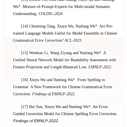
Wu*. Mixture-of-Prompt-Experts for Multi-modal Semantic
Understanding.
COLING-2024
.
[14] Chenming Tang, Xiuyu Wu, Yunfang Wu*. Are Pre-
trained Language Models Useful for Model Ensemble in Chinese
Grammatical Error Correction?
ACL-2023
.
[15] Wenbiao Li, Wang Ziyang and Yunfang Wu*. A
Unified Neural Network Model for Readability Assessment with
Feature Projection and Length-Balanced Loss.
EMNLP-2022
.
[16] Xiuyu Wu and Yunfang Wu*. From Spelling to
Grammar: A New Framework for Chinese Grammatical Error
Correction.
Findings of EMNLP-2022
.
.
[17] Rui Sun, Xiuyu Wu and Yunfang Wu*
An Error-
Guided Correction Model for Chinese Spelling Error Correction.
Findings of EMNLP-2022
.