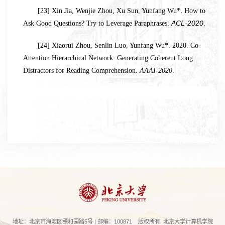
.
[23]
Xin Jia
,
Wenjie Zhou
,
Xu Sun
, Yunfang Wu*
How to
Ask Good Questions? Try to Leverage Paraphrases.
ACL-2020
.
[24] Xiaorui Zhou, Senlin Luo, Yunfang Wu*. 2020. Co-
Attention Hierarchical Network: Generating Coherent Long
Distractors for Reading Comprehension.
AAAI-2020
.
地址：北京市海淀区颐和园路5号 | 邮编：100871 版权所有 北京大学计算机学院