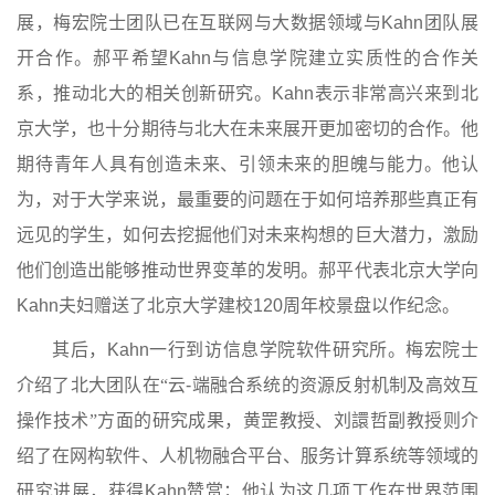
展，梅宏院士团队已在互联网与大数据领域与
Kahn
团队展
开合作。郝平希望
Kahn
与信息学院建立实质性的合作关
系，推动北大的相关创新研究。
Kahn
表示非常高兴来到北
京大学，也十分期待与北大在未来展开更加密切的合作。他
期待青年人具有创造未来、引领未来的胆魄与能力。他认
为，对于大学来说，最重要的问题在于如何培养那些真正有
远见的学生，如何去挖掘他们对未来构想的巨大潜力，激励
他们创造出能够推动世界变革的发明。
郝平代表北京大学向
Kahn
夫妇赠送了北京大学建校
120
周年校景盘以作纪念。
其后，
Kahn
一行到访信息学院软件研究所。梅宏院士
介绍了北大团队在“云
-
端融合系统的资源反射机制及高效互
操作技术
”
方面的研究成果，黄罡教授、刘譞哲副教授则介
绍了在网构软件、人机物融合平台、服务计算系统等领域的
研究进展，获得
Kahn
赞赏
；他认为这几项工作在世界范围