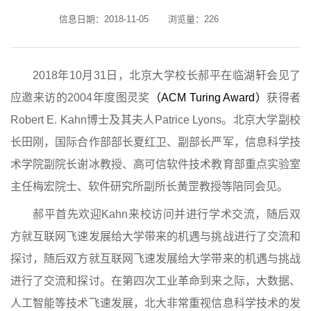
信息日期：2018-11-05
浏览量：
226
2018
年
10
月
31
日，北京大学校长郝平在临湖轩会见了
应邀来访的
2004
年度图灵奖
（
ACM Turing Award
）
获得者
Robert E. Kahn
博士及其夫人
Patrice Lyons
。北京大学副校
长田刚，国际合作部部长夏红卫、副部长严军，信息科学技
术学院副院长谢冰教授、高可信软件技术教育部重点实验室
主任梅宏院士、软件研究所副所长黄罡教授等陪同会见。
郝平首先欢迎
Kahn
来校访问并进行学术交流，随后双
方就互联网飞速发展给大学带来的机遇与挑战进行了交流和
探讨，随后双方就互联网飞速发展给大学带来的机遇与挑战
进行了交流和探讨。在第四次工业革命到来之际，大数据、
人工智能等技术飞速发展，北大非常重视信息科学技术的发