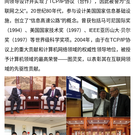
间领导设计并实现了
TCP/IP
协议（合作），因此被誉为“互
联网之父”。
20
世纪
80
年代，参与设计美国国家信息基础设
施，创立了
“
信息高速公路
”
的概念。
曾
获包括马可尼国际奖
（
1994
）、美国国家技术奖（
1997
）、
IEEE
亚历山大
·
贝尔
奖（
1997
）等世界级科学奖项。
2004
年，由于在
TCP/IP
协
议上的重大贡献和计算机网络领域的权威性领导地位，被授
予计算机领域的最高荣誉
——
图灵奖，以表彰其在互联网领
域的先驱性贡献。