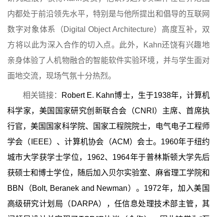
内都处于前沿领先水平，特别是与他所提出和倡导的互联网
数字对象体系（
Digital Object Architecture
）高度互补，双
方将以此为深入合作的切入点。此外，
Kahn
还饶有兴趣地
亲身体验了人机物融合的智能软件实验环境，并与学生面对
面地交流，现场气氛十分热烈。
相关链接：
Robert E. Kahn
博士，生于
1938
年，计算机
科学家，美国国家研究创新联合会（
CNRI
）主席、首席执
行官，美国国家科学院、国家工程院院士，电气电子工程师
学会（
IEEE
）、计算机协会（
ACM
）会士。
1960
年于纽约
城市大学获学士学位，
1962
、
1964
年于普林斯顿大学先后
获硕士和博士学位，随后加入贝尔实验室、麻省理工学院和
BBN
（
Bolt, Beranek and Newman
）。
1972
年，加入美国
高级研究计划局（
DARPA
），任信息处理技术部主管，其