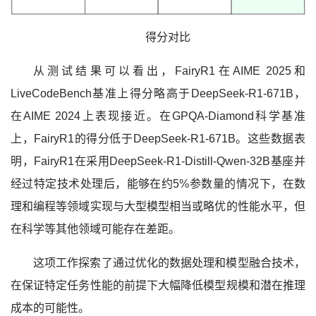
得分对比
从测试结果可以看出，
FairyR1
在
AIME 2025
和
LiveCodeBench
基准上得分略高于
DeepSeek-R1-671B
，
在
AIME 2024
上表现接近。在
GPQA-Diamond
科学基准
上，
FairyR1
的得分低于
DeepSeek-R1-671B
。这些数据表
明，
FairyR1
在采用
DeepSeek-R1-Distill-Qwen-32B
基座并
经过特定技术处理后，能够在约
5%
参数量的情况下，在数
理和编程等领域实现与大型模型相当或略优的性能水平，但
在科学等其他领域可能存在差距。
这项工作探索了通过优化的数据处理和模型融合技术，
在保证特定任务性能的前提下大幅降低模型规模和潜在推理
成本的可能性。