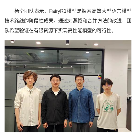
杨仝团队表示，
FairyR1
模型是探索高效大型语言模型
技术路线的阶段性成果。通过对蒸馏和合并方法的改进，团
队希望验证在有限资源下实现高性能模型的可行性。