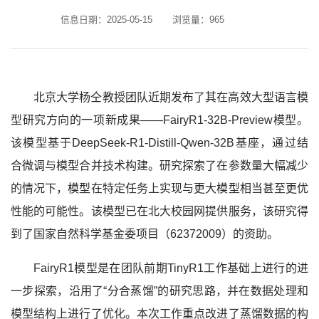
信息日期：2025-05-15
浏览量：
965
北京大学杨仝教授团队近期发布了其在高效大型语言模
型研究方向的一项新成果——
FairyR1-32B-Preview
模型。
该模型基于
DeepSeek-R1-Distill-Qwen-32B
基座，通过结
合微调与模型合并技术构建。研究探索了在参数量大幅减少
的情况下，模型在特定任务上实现与更大模型相当甚至更优
性能的可能性。该模型已在北大校园网提供服务，该研究得
到了国家自然科学基金委项目（
62372009
）的资助。
FairyR1
模型是在团队前期
TinyR1
工作基础上进行的进
一步探索，沿用了“分合蒸馏”的研究思路，并在数据处理和
模型结构上进行了优化。本次工作重点改进了蒸馏数据的构