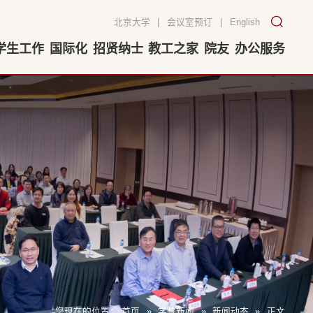
北京大学
|
会议室预订
|
English
学生工作
国际化
招贤纳士
教工之家
院友
办公服务
您现在的位置：
首页
»
学院新闻
»
新闻动态
»
正文