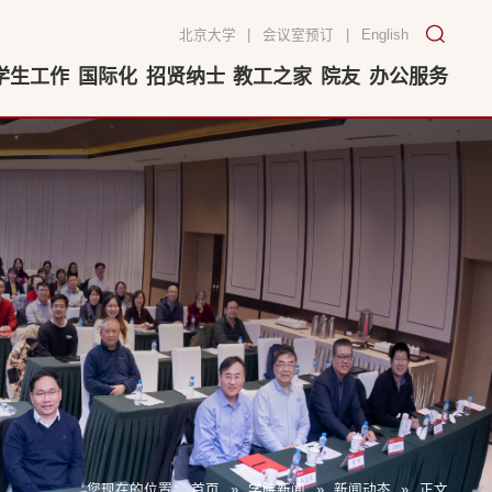
北京大学
|
会议室预订
|
English
学生工作
国际化
招贤纳士
教工之家
院友
办公服务
您现在的位置：
首页
»
学院新闻
»
新闻动态
»
正文