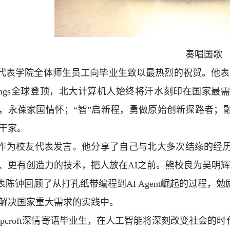
奏唱国歌
代表学院全体师生员工向毕业生致以最热烈的祝贺。他表
ankings全球登顶，北大计算机人始终将汗水刻印在国
来，永葆家国情怀；“智”启新程，勇做原始创新探路者
干家。
作为校友代表发言。他分享了自己与北大多次结缘的经历
、更有创造力的技术，把人放在AI之前。熊校良为吴明
表陈钟回顾了从打孔纸带编程到AI Agent崛起的过程，
解决国家重大需求的实践中。
n Hopcroft深情寄语毕业生，在人工智能将深刻改变社