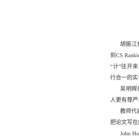
胡振江
到CS R
“计”往开
行合一的实
吴明辉
人更有尊严
教师代
把论文写在
Joh