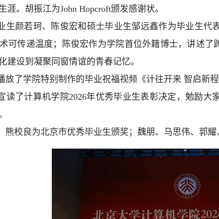
涯。胡振江为John Hopcroft颁发感谢状。
业生颜若珂、陈俊宏和硕士毕业生邹远鑫作为毕业生代
术可传递温度；陈俊宏作为学院首位外籍博士，讲述了跨
化建设到凝聚同窗情谊的青春记忆。
播放了学院特别制作的毕业祝福视频《计往开来 智启新
宣读了计算机学院2026年优秀毕业生表彰决定，勉励
。
、熊校良为北京市优秀毕业生颁奖；魏朋、马思伟、郭耀