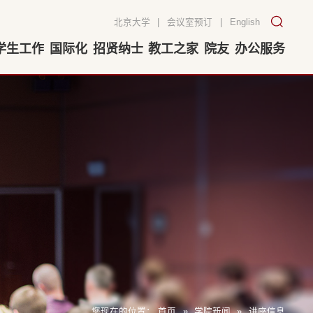
北京大学
|
会议室预订
|
English
学生工作
国际化
招贤纳士
教工之家
院友
办公服务
您现在的位置：
首页
»
学院新闻
»
讲座信息