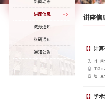
新闻动态
讲座信息
讲座信
教务通知
科研通知
【】
计算
通知公告
时 间
主讲人
地 点
【】
学术