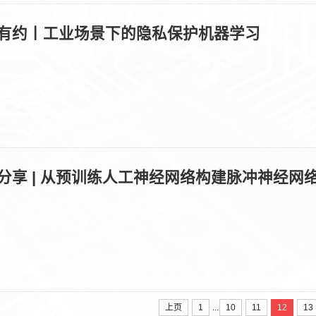
有约丨工业场景下的隐私保护机器学习
：
：
：
分享 | 从预训练人工神经网络构建脉冲神经网
：
：
：
...
上页
1
10
11
12
13