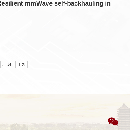
 mmWave self-backhauling in
...
14
下页