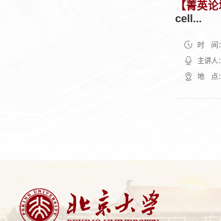
【菁英论
cell...
时 间：2
主讲人：A
地 点