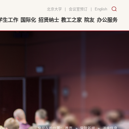
北京大学
|
会议室预订
|
English
学生工作
国际化
招贤纳士
教工之家
院友
办公服务
您现在的位置：
首页
»
学院新闻
»
讲座信息