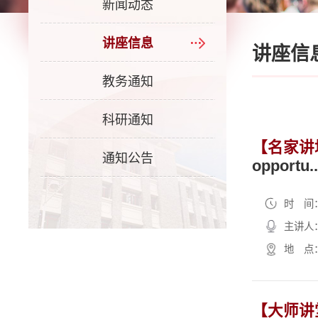
新闻动态
讲座信息
讲座信
教务通知
科研通知
【名家讲
通知公告
opportu..
时 间：2
主讲人
地 点：理
【大师讲