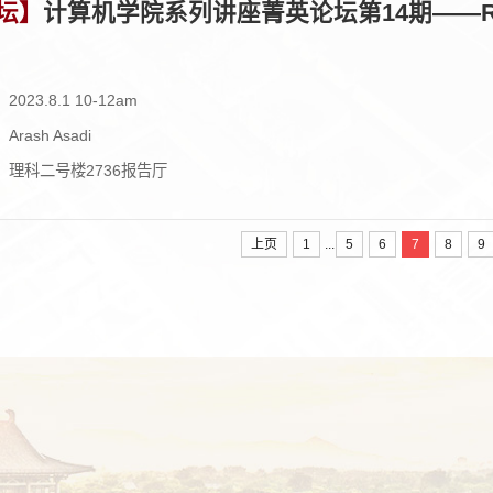
坛】
计算机学院系列讲座菁英论坛第14期——Resilient
023.8.1 10-12am
rash Asadi
：理科二号楼2736报告厅
...
上页
1
5
6
7
8
9