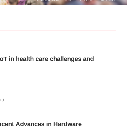
alth care challenges and
n)
dvances in Hardware