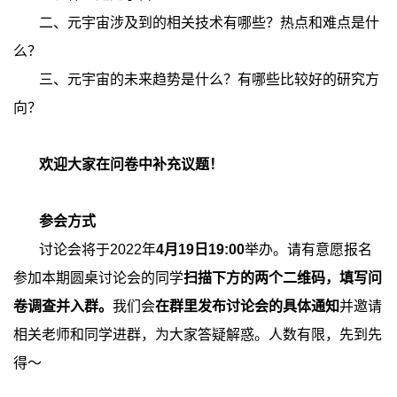
二、元宇宙涉及到的相关技术有哪些？热点和难点是什
么？
三、元宇宙的未来趋势是什么？有哪些比较好的研究方
向？
欢迎大家在问卷中补充议题！
参会方式
讨论会将于
2022
年
4
月
19
日
19:00
举办。请有意愿报名
参加本期圆桌讨论会的同学
扫描下方的两个二维码，填写问
卷调查并入群。
我们会
在群里发布讨论会的具体通知
并邀请
相关老师和同学进群，为大家答疑解惑。人数有限，先到先
得～