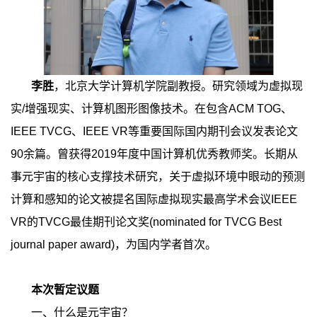
李胜
，北京大学计算机学院副教授。研究领域为虚拟现
实
/
增强现实、计算机图形图像技术。在包含
ACM TOG
、
IEEE TVCG
、
IEEE VR
等重要国际国内期刊会议发表论文
90
余篇。曾获得
2019
年度中国计算机优秀教师奖。长期从
事元宇宙的核心支撑技术研究，关于虚拟环境中眼动的预测
计算和感知的论文被提名国际虚拟现实最高学术会议
IEEE
VR
的
TVCG
最佳期刊论文奖
(nominated for TVCG Best
journal paper award)
，为国内学者首次。
本次暂定议题
一、什么是元宇宙？