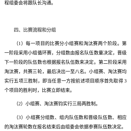
程组委会将跟队长沟通。
四、比赛流程和分组
（1）每一项目的比赛分小组赛和淘汰赛两个阶段。第
一阶段采用小组循环赛，分组数由报名队伍数量决定，晋级
下一阶段的队伍数也根据报名队伍数来决定。第二阶段采用
淘汰赛，共赛三轮，最后决出一至八名。小组赛、淘汰赛均
实行五项三胜制，即当任意一方按前述项目顺序首先取得 3
个项目的胜利时，比赛立即结束。
（2）小组赛、淘汰赛钧实行三局两胜制。
（3）小组赛分组数、组内队伍数和晋级队伍数、相应
的淘汰赛轮数在报名结束后由组委会依据参赛队伍数决定。