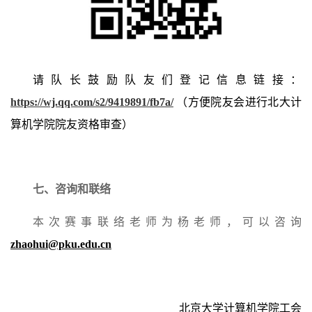
请队长鼓励队友们登记信息链接：
https://wj.qq.com/s2/9419891/fb7a/
（方便院友会进行北大计
算机学院院友资格审查）
七、咨询和联络
本次赛事联络老师为杨老师，可以咨询
zhaohui@pku.edu.cn
北京大学计算机学院工会