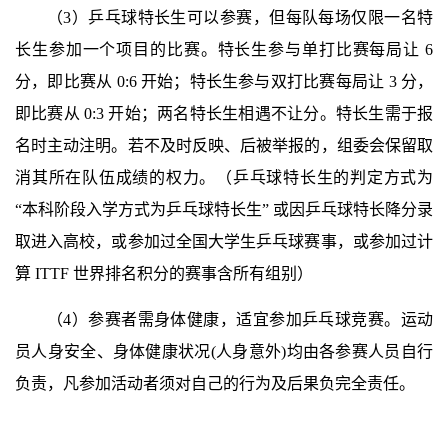
（3）乒乓球特长生可以参赛，但每队每场仅限一名特
长生参加一个项目的比赛。特长生参与单打比赛每局让 6
分，即比赛从 0:6 开始；特长生参与双打比赛每局让 3 分，
即比赛从 0:3 开始；两名特长生相遇不让分。特长生需于报
名时主动注明。若不及时反映、后被举报的，组委会保留取
消其所在队伍成绩的权力。（乒乓球特长生的判定方式为
“本科阶段入学方式为乒乓球特长生” 或因乒乓球特长降分录
取进入高校，或参加过全国大学生乒乓球赛事，或参加过计
算 ITTF 世界排名积分的赛事含所有组别）
（4）参赛者需身体健康，适宜参加乒乓球竞赛。运动
员人身安全、身体健康状况(人身意外)均由各参赛人员自行
负责，凡参加活动者须对自己的行为及后果负完全责任。