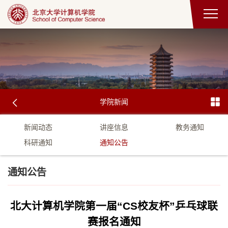
学院新闻
新闻动态
讲座信息
教务通知
科研通知
通知公告
通知公告
北大计算机学院第一届“CS校友杯”乒乓球联
赛报名通知