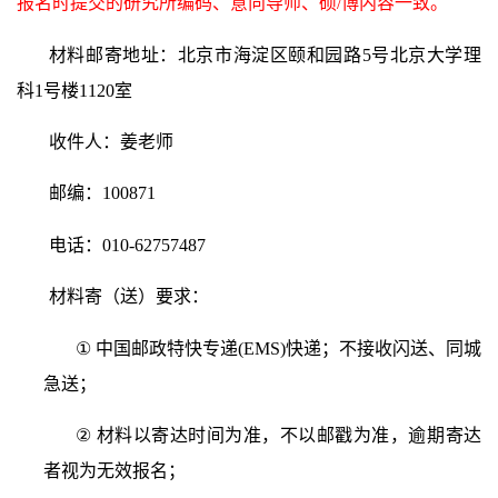
报名时提交的研究所编码、意向导师、硕
/
博内容一致。
材料邮寄地址：北京市海淀区颐和园路
5
号北京大学理
科
1
号楼
1120
室
收件人：姜老师
邮编：
100871
电话：
010-62757487
材料寄（送）要求：
①
中国邮政特快专递
(EMS)
快递；不接收闪送、同城
急送；
②
材料以寄达时间为准，不以邮戳为准，逾期寄达
者视为无效报名；