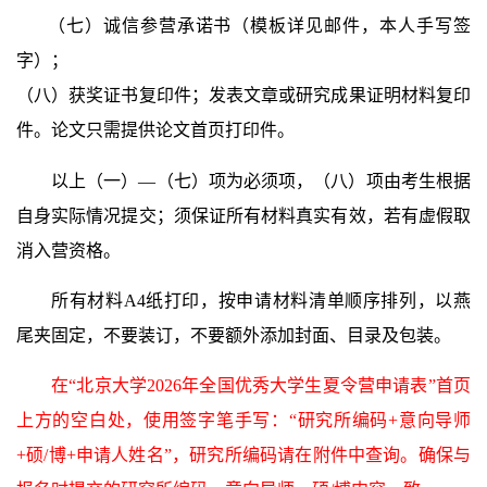
（七）诚信参营承诺书
（模板详见邮件，本人手写签
字）；
（八）获奖证书复印件；发表文章或研究成果证明材料复印
件。论文只需提供论文首页打印件。
以上（一）—（七）项为必须项，（八）项由考生根据
自身实际情况提交；须保证所有材料真实有效，若有虚假取
消入营资格。
所有材料
A4
纸打印，按申请材料清单顺序排列，以燕
尾夹固定，不要装订，不要额外添加封面、目录及包装。
在“北京大学
2026
年全国优秀大学生夏令营申请表”首页
上方的空白处，使用签字笔手写：“研究所编码
+
意向导师
+
硕
/
博
+
申请人姓名”，研究所编码请在附件中查询。确保与