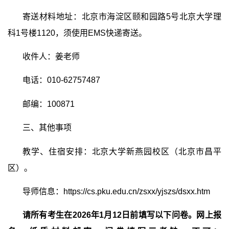
寄送材料地址：北京市海淀区颐和园路
5
号北京大学理
科
1
号楼
1120
，须使用
EMS
快递寄送。
收件人：姜老师
电话：
010-62757487
邮编：
100871
三、其他事项
教学、住宿安排：北京大学新燕园校区（北京市昌平
区）。
导师信息：
https://cs.pku.edu.cn/zsxx/yjszs/dsxx.htm
请所有考生在
2026
年
1
月
12
日前填写以下问卷。网上报