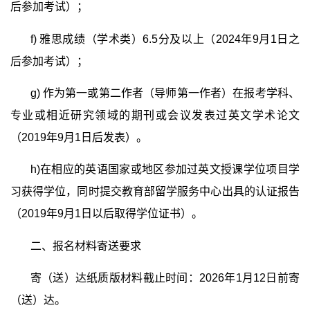
后参加考试）；
f)
雅思成绩（学术类）
6.5
分及以上（
2024
年
9
月
1
日之
后参加考试）；
g)
作为第一或第二作者（导师第一作者）在报考学科、
专业或相近研究领域的期刊或会议发表过英文学术论文
（
2019
年
9
月
1
日后发表）。
h)
在相应的英语国家或地区参加过英文授课学位项目学
习获得学位，同时提交教育部留学服务中心出具的认证报告
（
2019
年
9
月
1
日以后取得学位证书）。
二、报名材料寄送要求
寄（送）达纸质版材料截止时间：
2026
年
1
月
12
日前寄
（送）达。