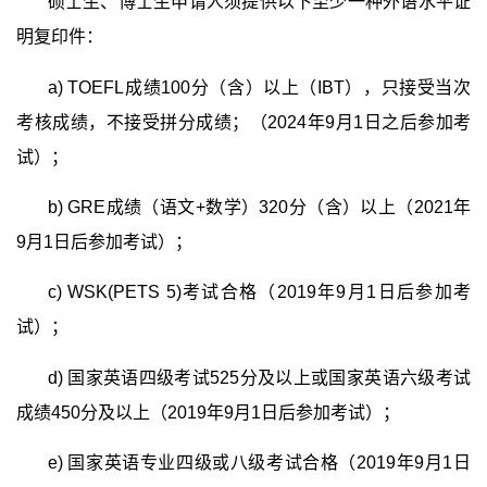
硕士生、博士生申请人须提供以下至少一种外语水平证
明复印件：
a) TOEFL
成绩
100
分（含）以上（
IBT
），只接受当次
考核成绩，不接受拼分成绩；（
2024
年
9
月
1
日之后参加考
试）；
b) GRE
成绩（语文
+
数学）
320
分（含）以上（
2021
年
9
月
1
日后参加考试）；
c) WSK(PETS 5)
考试合格（
2019
年
9
月
1
日后参加考
试）；
d)
国家英语四级考试
525
分及以上或国家英语六级考试
成绩
450
分及以上（
2019
年
9
月
1
日后参加考试）；
e)
国家英语专业四级或八级考试合格（
2019
年
9
月
1
日