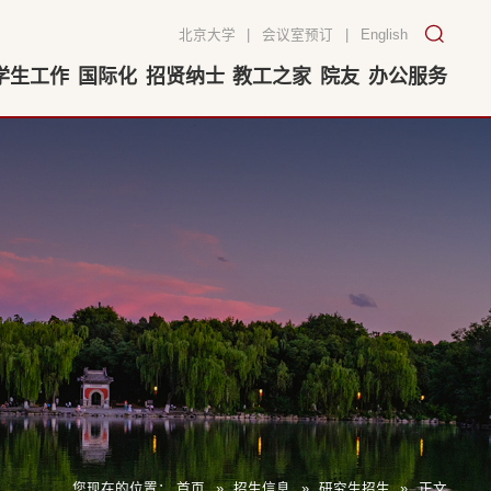
北京大学
|
会议室预订
|
English
学生工作
国际化
招贤纳士
教工之家
院友
办公服务
您现在的位置：
首页
»
招生信息
»
研究生招生
»
正文