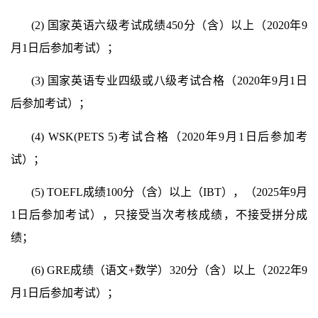
(2)
国家英语六级考试成绩
450
分（含）以上（
2020
年
9
月
1
日后参加考试）；
(3)
国家英语专业四级或八级考试合格（
2020
年
9
月
1
日
后参加考试）；
(4) WSK(PETS 5)
考试合格（
2020
年
9
月
1
日后参加考
试）；
(5) TOEFL
成绩
100
分（含）以上（
IBT
），（
2025
年
9
月
1
日后参加考试），只接受当次考核成绩，不接受拼分成
绩；
(6) GRE
成绩（语文
+
数学）
320
分（含）以上（
2022
年
9
月
1
日后参加考试）；