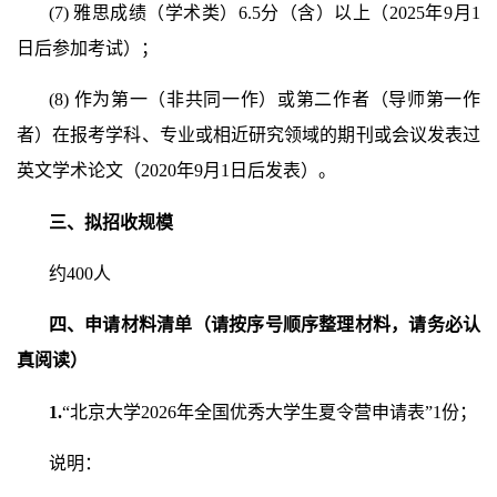
(7)
雅思成绩（学术类）
6.5
分（含）以上（
2025
年
9
月
1
日后参加考试）；
(8)
作为第一（非共同一作）或第二作者（导师第一作
者）在报考学科、专业或相近研究领域的期刊或会议发表过
英文学术论文（
2020
年
9
月
1
日后发表）。
三、拟招收规模
约
400
人
四、申请材料清单（请按序号顺序整理材料，请务必认
真阅读）
1.
“
北京大学
2026
年全国优秀大学生夏令营申请表
”1
份；
说明：