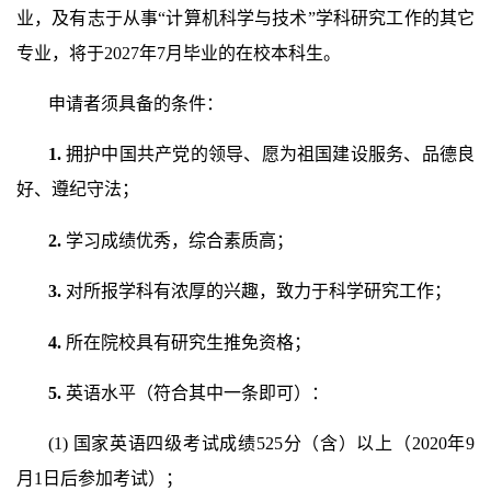
业，及有志于从事
“
计算机科学与技术
”
学科研究工作的其它
专业，将于
2027
年
7
月毕业的在校本科生。
申请者须具备的条件：
1.
拥护中国共产党的领导、愿为祖国建设服务、品德良
好、遵纪守法；
2.
学习成绩优秀，综合素质高；
3.
对所报学科有浓厚的兴趣，致力于科学研究工作；
4.
所在院校具有研究生推免资格；
5.
英语水平（符合其中一条即可）：
(1)
国家英语四级考试成绩
525
分（含）以上（
2020
年
9
月
1
日后参加考试）；