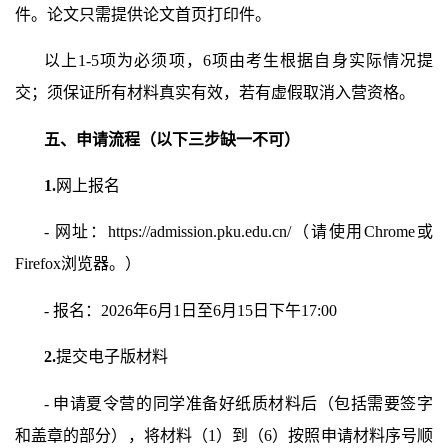
件。论文只需提供论文首页打印件。
以上
1-5
项为必须项，
6
项由考生根据自身实际情况提
交；须保证所有材料真实有效，若有虚假取消入营资格。
五、申请流程（以下三步缺一不可）
1.
网上报名
-
网址：
https://admission.pku.edu.cn/
（请使用
Chrome
或
Firefox
浏览器。）
-
报名：
2026
年
6
月
1
日至
6
月
15
日下午
17
:00
2.
提交电子版材料
-
申请夏令营的同学准备好纸质材料后（包括需要签字
和盖章的部分），将材料（
1
）到（
6
）按照申请材料序号顺