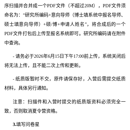
序扫描并合并成一个
PDF
文件（不超过
20M
），
PDF
文件须
命名为：
“
研究所编码
+
意向导师（博士填系统中报名导师、
硕士填意向导师）
+
硕
/
博
+
申请人姓名
”
，将合成后的一个
PDF
文件打包后上传至报名系统即可。研究所编码请在附件
中查询。
-
请务必于
2026
年
6
月
15
日下午
17
:00
前上传，系统关闭后
将无法上传，且不能二次上传和更新。
-
纸质版暂时不交，原件请保存好，入营后需提交纸质
材料，具体另行通知。
注意：扫描件和入营时提交的纸质版资料必须完全一
致，否则取消夏令营资格。
3.
填写问卷星