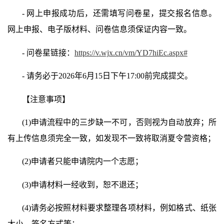
-
网上申报成功后，还需填写问卷星，提交报名信息。
网上申报、电子版材料、问卷信息须保证内容一致。
-
问卷星链接：
https://v.wjx.cn/vm/YD7hiEc.aspx#
-
请务必于
2026
年
6
月
15
日下午
17
:00
前完成提交。
【注意事项】
(1)
申请流程中的三步缺一不可，否则视为自动放弃；所
有上传信息须完全一致，如发现不一致将取消夏令营资格；
(2)
申请者只能申请院内一个志愿；
(3)
申请材料一经收到，恕不退还；
(4)
请务必按照材料要求整理各项材料，例如格式、纸张
大小、签名方式等；