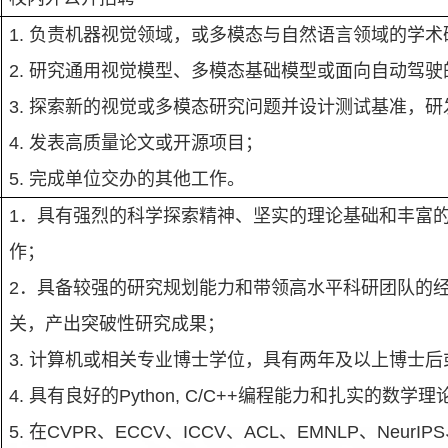
1.
负责机器视觉领域，或多模态与自然语言领域的学术
2.
研究通用视觉模型、多模态基础模型或面向自动驾驶
3.
探索新的视觉或多模态研究问题并设计测试基准，研
4.
发表高质量论文或开源项目；
5.
完成单位交办的其他工作。
1
．具有强烈的科学探索精神、坚实的理论基础和丰富
作；
2
．具备较强的研究规划能力和带领高水平科研团队的
关，产出突破性研究成果；
3.
计算机或相关专业博士学位，具有两年及以上博士后
4.
具有良好的
Python, C/C++
编程能力和扎实的数学理
5.
在
CVPR
、
ECCV
、
ICCV
、
ACL
、
EMNLP
、
NeurIPS