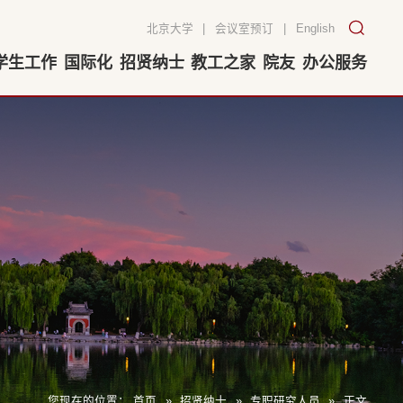
北京大学
|
会议室预订
|
English
学生工作
国际化
招贤纳士
教工之家
院友
办公服务
您现在的位置：
首页
»
招贤纳士
»
专职研究人员
»
正文