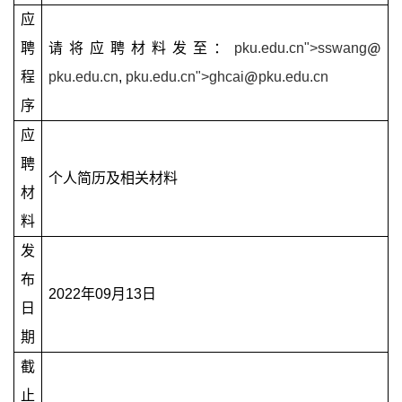
应
聘
请将应聘材料发至：
pku.edu.cn">sswang
程
pku.edu.cn
,
pku.edu.cn">ghcai
pku.edu.cn
序
应
聘
个人简历及相关材料
材
料
发
布
2022
年
09
月
13
日
日
期
截
止