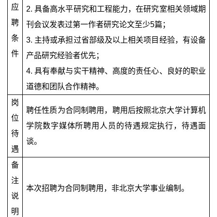
应
2.
具备高水平研究和工程能力，在研究室相关领域期
聘
刊会议发表过第一作者研究论文至少
5
篇；
条
3.
主持或承担过省部级及以上相关项目经验，有设备
件
产品研究经验者优先；
4.
具有奉献与实干精神、高度的责任心、良好的职业
道德和团队合作精神。
岗
聘任性质为合同制聘用，聘用后按照北京大学计算机
位
学院数字媒体所聘用人员的待遇规定执行，待遇面
待
谈。
遇
备
注
本次招聘为合同制聘用，非北京大学事业编制。
说
明