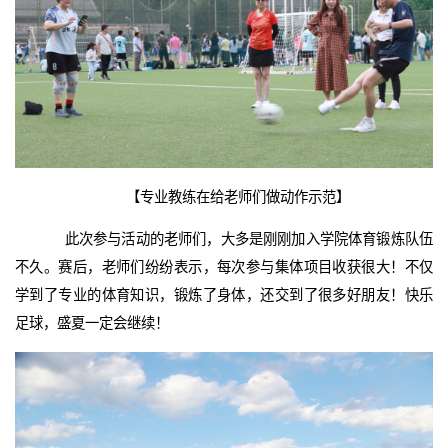
【专业教练在给老师们做动作示范】
此次参与活动的老师们，大多是刚刚加入学院体育锻炼队伍
不久。赛后，老师们纷纷表示，每次参与集体项目收获很大！不仅
学到了专业的体育知识，锻炼了身体，还交到了很多好朋友！快乐
足球，盛夏一定会继续！