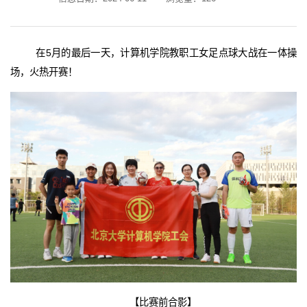
在5月的最后一天，计算机学院教职工女足点球大战在一体操
场，火热开赛！
【比赛前合影】