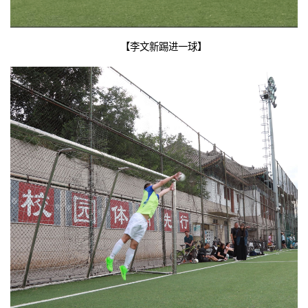
【李文新踢进一球】