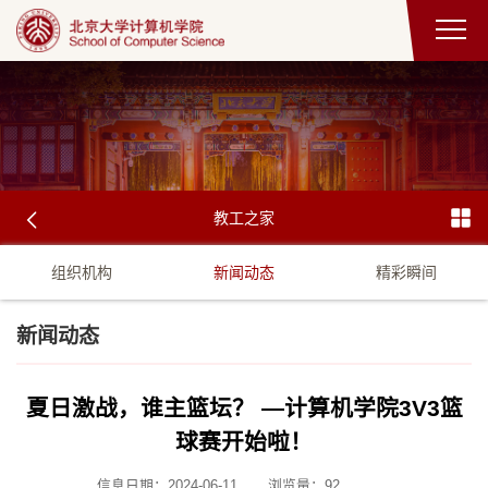
教工之家
组织机构
新闻动态
精彩瞬间
新闻动态
夏日激战，谁主篮坛？ —计算机学院3V3篮
球赛开始啦！
信息日期：2024-06-11
浏览量：
92