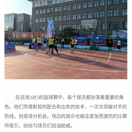
在这场
3对3的篮球赛中，每个球员都扮演着重要的角
色。他们凭借默契的配合和出色的技术，一次次突破对手的
防线，创造得分机会。场边的观众也被这紧张而激烈的比赛
所吸引，纷纷为球员们加油助威。