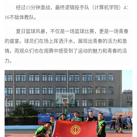
经过
1
5
分钟激战，最终逻辑投手队（计算机学院）
4：
1
6
不敌体教队。
夏日篮球风暴，不仅是一场篮球比赛，更是一场青春
的盛宴。球员们在场上挥洒汗水，展现出青春的活力和激
情。而观众们也在观赛中感受到了运动的魅力和青春的活
力。