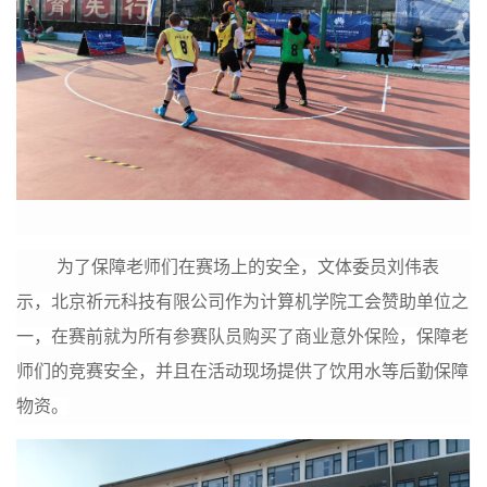
为了保障老师们在赛场上的安全，文体委员刘伟表
示，北京祈元科技有限公司作为计算机学院工会赞助单位之
一，在赛前就为所有参赛队员购买了商业意外保险，保障老
师们的竞赛安全，并且在活动现场提供了饮用水等后勤保障
物资。