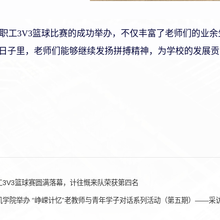
职工3V3篮球比赛的成功举办，不仅丰富了老师们的业
日子里，老师们能够继续发扬拼搏精神，为学校的发展贡
工3V3篮球赛圆满落幕，计往慨来队荣获第四名
机学院举办 “峥嵘计忆”老教师与青年学子对话系列活动（第五期）——采