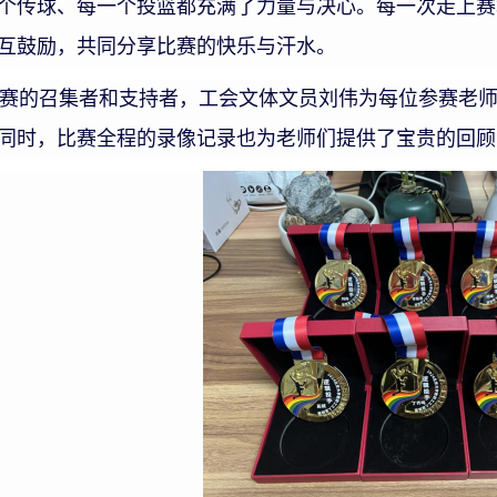
个传球、每一个投篮都充满了力量与决心。每一次走上赛
互鼓励，共同分享比赛的快乐与汗水。
赛的召集者和支持者，工会文体文员刘伟为每位参赛老
同时，比赛全程的录像记录也为老师们提供了宝贵的回顾