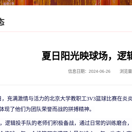
态
夏日阳光映球场，逻
信息日期：2024-06-26
浏览量
日，充满激情与活力的北京大学教职工3V3篮球比赛在炎
体现了他们为团队荣誉而战的拼搏精神。
，逻辑投手队的老师们积极备战，通过日常的训练磨合