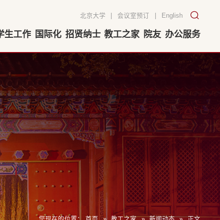
北京大学
|
会议室预订
|
English
学生工作
国际化
招贤纳士
教工之家
院友
办公服务
您现在的位置：
首页
»
教工之家
»
新闻动态
»
正文