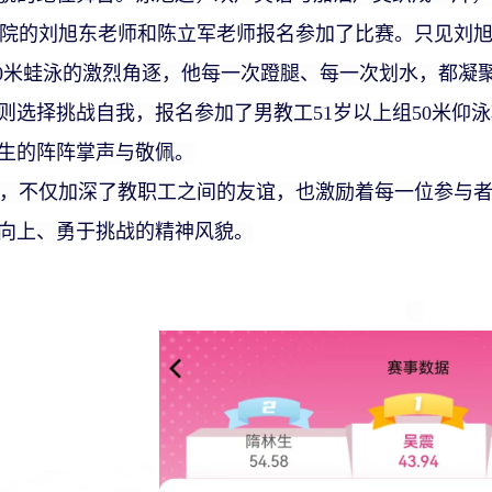
的刘旭东老师和陈立军老师报名参加了比赛。只见刘旭
岁组50米蛙泳的激烈角逐，他每一次蹬腿、每一次划水，都
则选择挑战自我，报名参加了男教工51岁以上组50米仰
生的阵阵掌声与敬佩。
，不
仅加深了教职工之间的友谊，也激励着每一位参与
向上、勇于挑战的精神风貌。