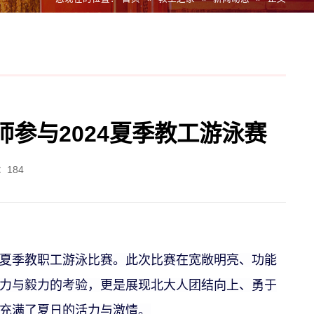
师参与2024夏季教工游泳赛
：
184
——夏季教职工游泳比赛。此次比赛在宽敞明亮、功能
力与毅力的考验，更是展现北大人团结向上、勇于
充满了夏日的活力与激情。