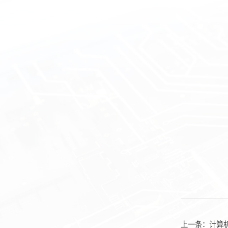
上一条：
计算