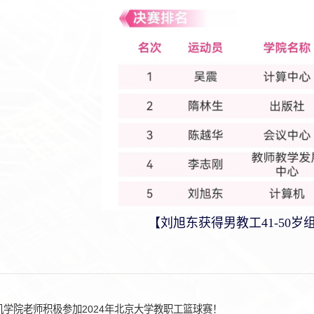
【刘旭东获得男教工41-50岁
机学院老师积极参加2024年北京大学教职工篮球赛！