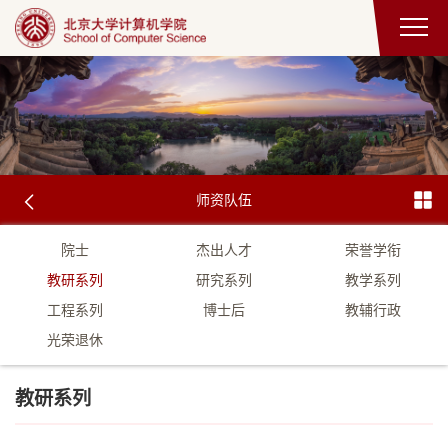
师资队伍
院士
杰出人才
荣誉学衔
教研系列
研究系列
教学系列
工程系列
博士后
教辅行政
光荣退休
教研系列