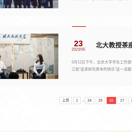
大计算机学院。计算...
23
北大教授茶座
2023/05
5月12日下午，北京大学学生工作
江就“追求研究原本的快乐”这一话
教学及研究经历切...
...
上页
1
24
25
26
27