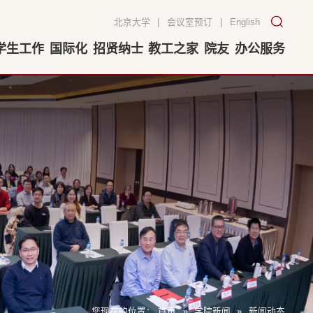
北京大学
|
会议室预订
|
English
学生工作
国际化
招贤纳士
教工之家
院友
办公服务
您现在的位置：
首页
»
学院新闻
»
新闻动态