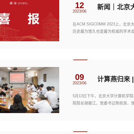
12
2023/06
在ACM SIGCOMM 2023上
历史最为悠久也是最为权威的学术会
高，要求所录用的论文具有...
09
2023/06
5月13日下午，北京大学计算机学院
院院长胡振江、党委书记熊校良、党
肖逢刚、丘耘、马洵...