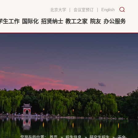
北京大学
|
会议室预订
|
English
学生工作
国际化
招贤纳士
教工之家
院友
办公服务
您现在的位置：
首页
»
招生信息
»
研究生招生
»
正文