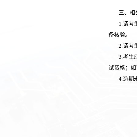
三、相
1.请
备核验。
2.请
3.考
试资格；如
4.逾