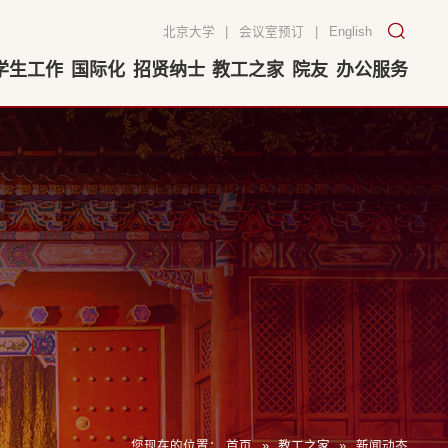
北京大学
|
会议室预订
|
English
学生工作
国际化
招贤纳士
教工之家
院友
办公服务
您现在的位置：
首页
»
教工之家
»
新闻动态