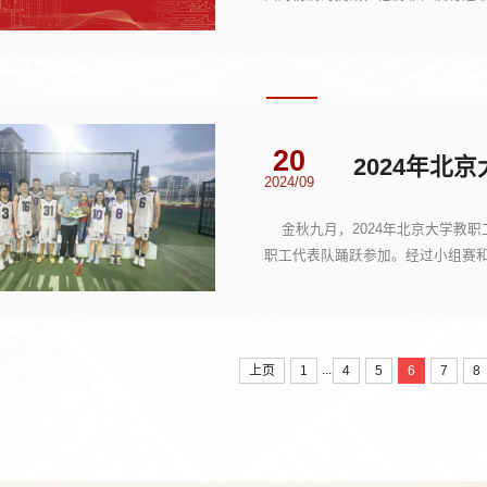
赛场上，年轻的老...
20
2024年北
2024/09
金秋九月，2024年北京大学教职
职工代表队踊跃参加。经过小组赛
六进八的淘汰赛中...
...
上页
1
4
5
6
7
8