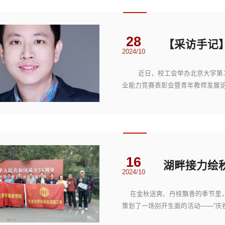
28
【采访手记
2024/10
近日，校工会举办北京大学第二
业能力竞赛表彰会暨青年教师发展
学基本功比赛优...
16
2024/10
在金秋送爽、丹桂飘香的季节里，
策划了一场别开生面的活动——“庆
【路线图】 在...