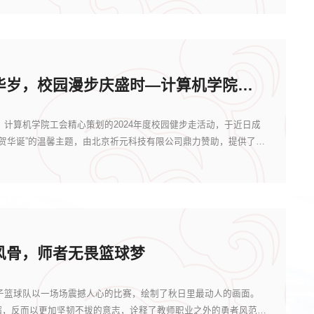
秋步寻迹贺华岁，校园漫步庆盛时—计算机学院举办“寻迹校园，共贺华诞”校园健步...
计算机学院工会精心策划的2024年度校园健步走活动，于近日成
贺华诞”的温馨主题，由北京祈元科技有限公司鼎力赞助，提供了红
风骨，师者无畏篮球梦
篮球队以一场场震撼人心的比赛，绘制了秋日里最动人的画面。
缩，反而以更加坚韧不拔的意志，诠释了教师职业之外的勇者风范。