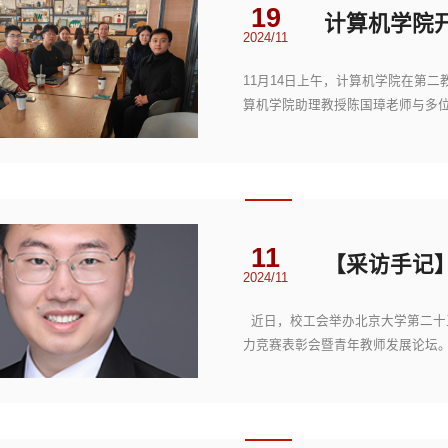
19
2024/11
11月14日上午，计算机学院在第
算机学院助理教授陈国璋老师与多
加。第一期“计...
11
【采访手记】
2024/11
近日，校工会举办北京大学第二十
力竞赛表彰会暨青年教师发展论坛
基本功比赛优秀奖...