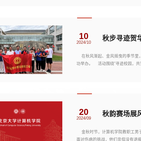
10
2024/10
在秋风渐起、金风摇曳的季节里，
功举办。 活动围绕“寻迹校园，共
色的手持小国...
20
秋韵赛场展
2024/09
金秋时节，计算机学院教职工男子
面对伤病的挑战，他们非但没有退