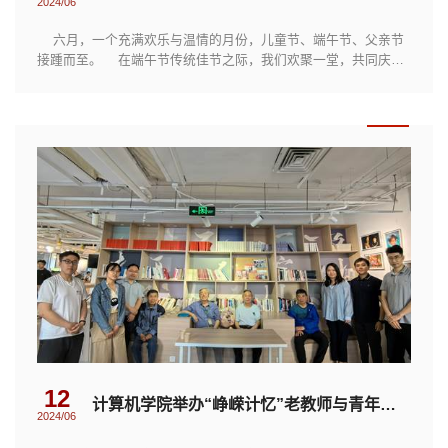
2024/06
六月，一个充满欢乐与温情的月份，儿童节、端午节、父亲节
接踵而至。 在端午节传统佳节之际，我们欢聚一堂，共同庆祝
富有文化内涵的三个节日。为深入传承中华优秀传统文化，弘扬
爱国主义精神，我们精心组...
12
计算机学院举办“峥嵘计忆”老教师与青年学子对话系列活动（第四期）——采访魏引...
2024/06