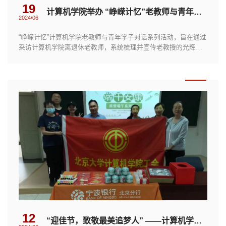
19
计算机学院举办 “峥嵘计忆”老教师与青年学子对话系列活动（第五期）——采访闫文...
2024/06
“峥嵘计忆”计算机学院老教师与青年学子对话系列活动，旨在通过
采访计算机学院离退休老教师，系统梳理并宣传老教授的光辉事
迹，通过展示他们在入党初心、学术成就、科研攻关、人格魅力
和教育理念等方面的故事，...
12
“迎佳节，致敬最美追梦人” ——计算机学院开展三节同庆主题活动