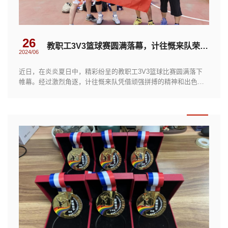
26
教职工3V3篮球赛圆满落幕，计往慨来队荣获第四名
2024/06
近日，在炎炎夏日中，精彩纷呈的教职工3V3篮球比赛圆满落下
帷幕。经过激烈角逐，计往慨来队凭借顽强拼搏的精神和出色的
团队协作能力，荣获了本次比赛的第四名。 自小组赛阶段开始，
计往慨来队的老师们便展现出了...