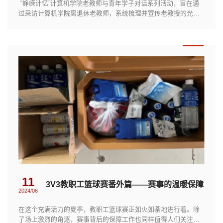
“峥嵘计忆”计算机学院老教师与青年学子对话系列活动，旨在通
过采访计算机学院离退休老教师，系统梳理并宣传老教授的光辉
事迹，通过展示他们在入党初心、学术成就、科研攻关、人格魅
力和教育理念等方面的故事，...
11
3V3教职工篮球赛番外篇——赛事的温暖保障
2024/06
在这个充满活力的夏季，教职工篮球赛正如火如荼地进行着。除
了场上激烈的角逐，赛事背后的保障工作也同样值得人们关注。