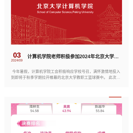
03
计算机学院老师积极参加2024年北京大学教职工篮球赛！
2024/09
今年暑假，计算机学院工会积极响应学校号召，满怀激情地投入
到即将于秋季学期拉开帷幕的北京大学教职工篮球赛中。 此次赛
事不仅是一场体育竞技的盛宴，更是展现学院团队精神与风采的
绝佳舞台。计算机学院的教职...