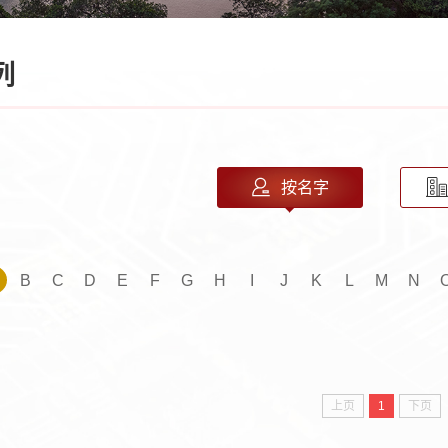
列
按名字
B
C
D
E
F
G
H
I
J
K
L
M
N
上页
1
下页