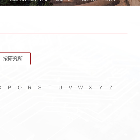
按研究所
O
P
Q
R
S
T
U
V
W
X
Y
Z