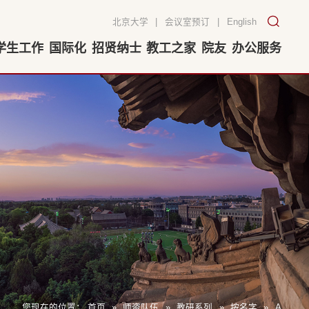
北京大学
|
会议室预订
|
English
学生工作
国际化
招贤纳士
教工之家
院友
办公服务
您现在的位置：
首页
»
师资队伍
»
教研系列
»
按名字
»
A