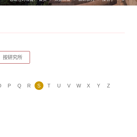
按研究所
O
P
Q
R
S
T
U
V
W
X
Y
Z