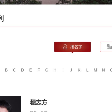
列
按名字
B
C
D
E
F
G
H
I
J
K
L
M
N
穗志方