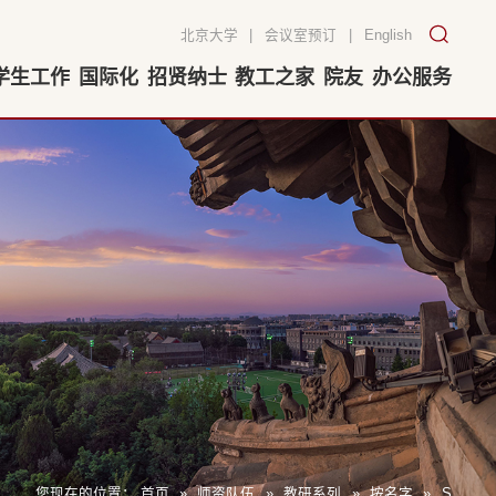
北京大学
|
会议室预订
|
English
学生工作
国际化
招贤纳士
教工之家
院友
办公服务
您现在的位置：
首页
»
师资队伍
»
教研系列
»
按名字
»
S