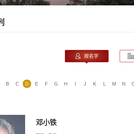
列
按名字
B
C
D
E
F
G
H
I
J
K
L
M
N
邓小铁