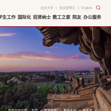
北京大学
|
会议室预订
|
English
学生工作
国际化
招贤纳士
教工之家
院友
办公服务
您现在的位置：
首页
»
师资队伍
»
教研系列
»
按名字
»
D