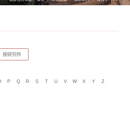
按研究所
O
P
Q
R
S
T
U
V
W
X
Y
Z